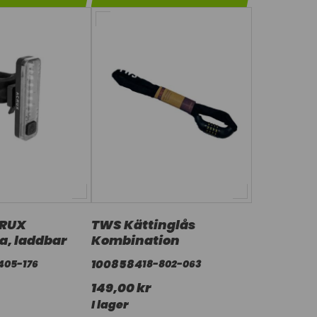
RUX
TWS Kättinglås
, laddbar
Kombination
1008584
405-176
18-802-063
149,00 kr
I lager