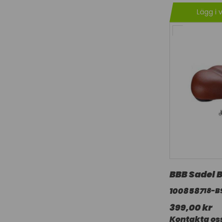
Lägg i 
BBB Sadel 
1008587
18-B
399,00 kr
Kontakta oss