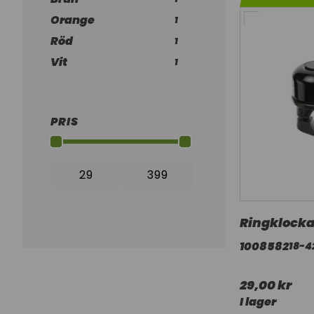
Orange
1
Röd
1
Vit
1
PRIS
Ringklocka
1008582
18-4
29,00 kr
I lager