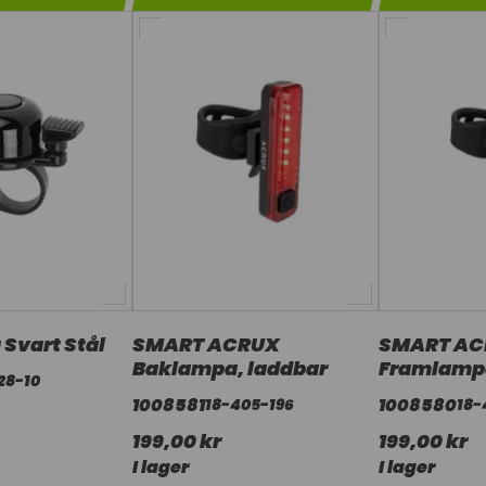
 Svart Stål
SMART ACRUX
SMART AC
Baklampa, laddbar
Framlampa
28-10
1008581
1008580
18-405-196
18-
199,00 kr
199,00 kr
I lager
I lager