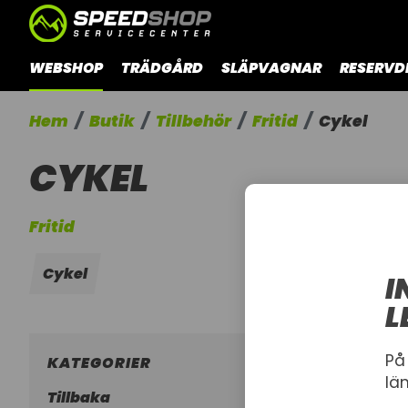
WEBSHOP
TRÄDGÅRD
SLÄPVAGNAR
RESERVD
Hem
Butik
Tillbehör
Fritid
Cykel
CYKEL
Fritid
Cykel
I
L
På
KATEGORIER
lä
Tillbaka