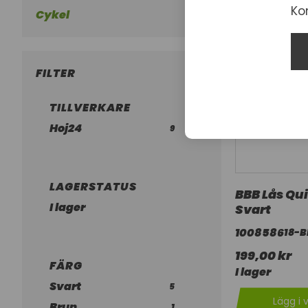
Ko
Cykel
FILTER
TILLVERKARE
Hoj24
9
LAGERSTATUS
BBB Lås Qu
I lager
Svart
1008586
18-B
199,00 kr
FÄRG
I lager
Svart
5
Lägg i 
Brun
1