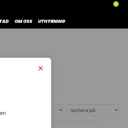
0
TAD
OM OSS
UTHYRNING
9 produkt
 en