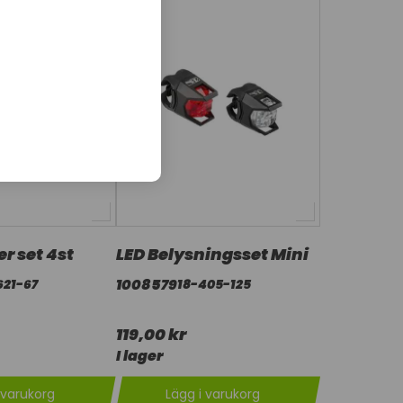
er set 4st
LED Belysningsset Mini
1008579
621-67
18-405-125
119,00 kr
I lager
 varukorg
Lägg i varukorg