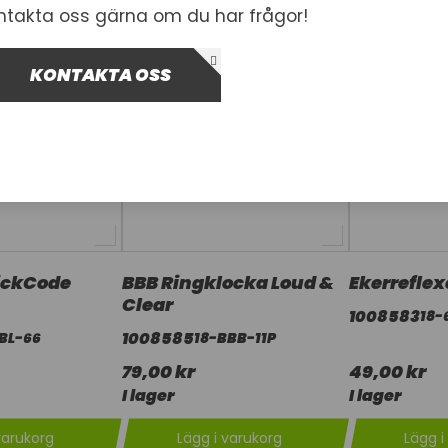
ntakta oss gärna om du har frågor!
KONTAKTA OSS
ickCode
BBB Ringklocka Loud &
Ekerreflex
Clear
1008583
18-
1008585
BL-66
18-BBB-11P
79,00 kr
49,00 kr
I lager
I lager
varukorg
Lägg i varukorg
Lägg i