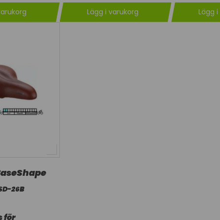
varukorg
Lägg i varukorg
Lägg i
BaseShape
SD-26B
 för