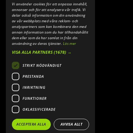
Vi använder cookies för att anpassa innehåll,
E-POST:
annonser och för att analysera vår trafik. Vi
INFO@SPEEDSHOPEN.SE
delar också information om din användning
av vår webbplats med våra reklam- och
ÅNGRA MITT KÖP
analyspartners som kan kombinera den med
annan information som du har tillhandahållit
dem eller som de har samlat in från din
användning av deras tjänster.
Läs mer
VISA ALLA PARTNERS
(1678) →
STRIKT NÖDVÄNDIGT
PRESTANDA
INRIKTNING
2026. ALL RIGHTS RESERVED.
FUNKTIONER
POWERED BY EMPORI CMS
OKLASSIFICERADE
ACCEPTERA ALLA
AVVISA ALLT