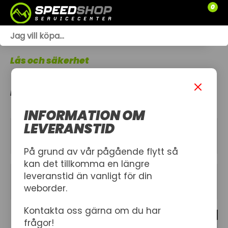
0
WEBSHOP
Lås och säkerhet
TRÄDGÅRD
LÅS
SLÄPVAGNAR
INFORMATION OM
RESERVDELAR
LEVERANSTID
KATEGORIER
SNÖSKOTRAR
På grund av vår pågående flytt så
kan det tillkomma en längre
ATV
leveranstid än vanligt för din
FILTER
weborder.
SPRÄNGSKISSER
Kontakta oss gärna om du har
0 produkt
VERKSTAD
frågor!