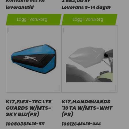
Kontakta oss för
3 662,00 kr
leveranstid
Leverans 5-14 dagar
Lägg i varukorg
Lägg i varukorg
KIT,FLEX-TEC LTE
KIT,HANDGUARDS
GUARDS W/MTS-
'19 TA W/MTS-WHT
SKY BLU(PR)
(PR)
1005035
1001264
8639-511
8639-044