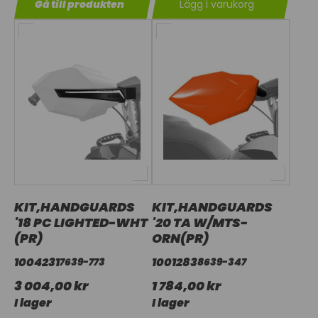
Gå till produkten
Lägg i varukorg
KIT,HANDGUARDS
KIT,HANDGUARDS
'18 PC LIGHTED-WHT
'20 TA W/MTS-
(PR)
ORN(PR)
1004231
1001283
7639-773
8639-347
3 004,00 kr
1 784,00 kr
I lager
I lager