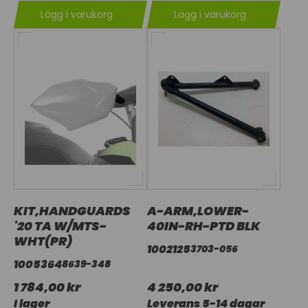
Lägg i varukorg
Lägg i varukorg
KIT,HANDGUARDS
A-ARM,LOWER-
'20 TA W/MTS-
40IN-RH-PTD BLK
WHT(PR)
1002125
3703-056
1005364
8639-348
1 784,00 kr
4 250,00 kr
I lager
Leverans 5-14 dagar