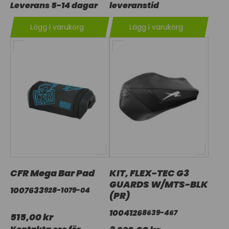
Leverans 5-14 dagar
leveranstid
Lägg i varukorg
Lägg i varukorg
CFR Mega Bar Pad
KIT, FLEX-TEC G3
GUARDS W/MTS-BLK
1007633
928-1079-04
(PR)
1004126
8639-467
515,00 kr