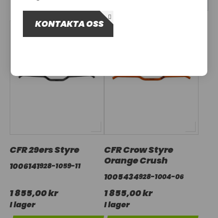
OM OSS
KONTAKTA OSS
UTHYRNING
CFR 29ers Styre
CFR Crow Styre
Orange Crush
1006141
928-1059-11
1005434
928-1004-06
1 855,00 kr
1 855,00 kr
I lager
I lager