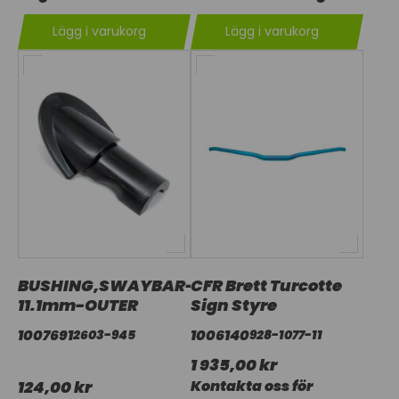
Lägg i varukorg
Lägg i varukorg
BUSHING,SWAYBAR-
CFR Brett Turcotte
11.1mm-OUTER
Sign Styre
1007691
1006140
2603-945
928-1077-11
1 935,00 kr
124,00 kr
Kontakta oss för