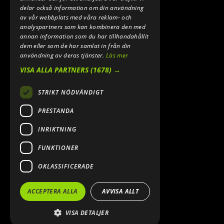
INFO@SPEEDSHOPEN.SE
delar också information om din användning
av vår webbplats med våra reklam- och
ÅNGRA MITT KÖP
analyspartners som kan kombinera den med
annan information som du har tillhandahållit
dem eller som de har samlat in från din
användning av deras tjänster.
Läs mer
VISA ALLA PARTNERS
(1678) →
STRIKT NÖDVÄNDIGT
PRESTANDA
INRIKTNING
2026. ALL RIGHTS RESERVED.
FUNKTIONER
POWERED BY EMPORI CMS
OKLASSIFICERADE
ACCEPTERA ALLA
AVVISA ALLT
VISA DETALJER