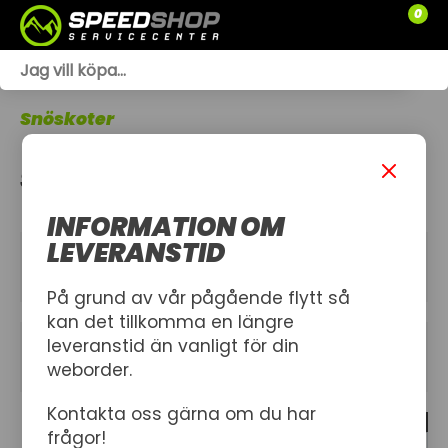
0
WEBSHOP
Snöskoter
TRÄDGÅRD
STYREN
SLÄPVAGNAR
INFORMATION OM
RESERVDELAR
LEVERANSTID
KATEGORIER
SNÖSKOTRAR
På grund av vår pågående flytt så
kan det tillkomma en längre
ATV
leveranstid än vanligt för din
FILTER
weborder.
SPRÄNGSKISSER
Kontakta oss gärna om du har
27 produkt
VERKSTAD
frågor!