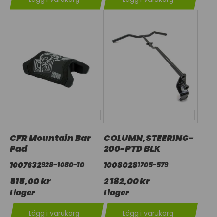
CFR Mountain Bar
COLUMN,STEERING-
Pad
200-PTD BLK
1007632
1008028
928-1080-10
1705-579
515,00 kr
2 182,00 kr
I lager
I lager
Lägg i varukorg
Lägg i varukorg