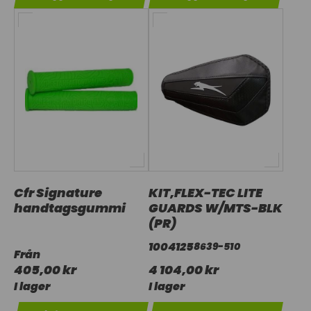
Cfr Signature
KIT,FLEX-TEC LITE
handtagsgummi
GUARDS W/MTS-BLK
(PR)
1004125
8639-510
Från
405,00 kr
4 104,00 kr
I lager
I lager