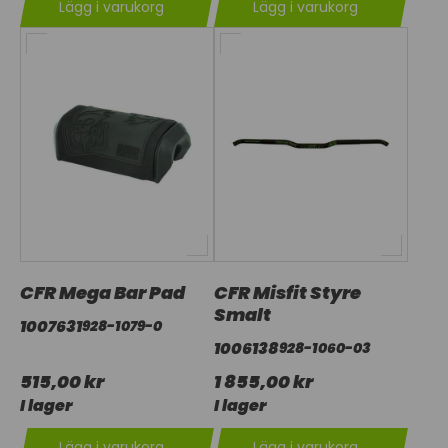
Lägg i varukorg
Lägg i varukorg
CFR Mega Bar Pad
CFR Misfit Styre
Smalt
1007631
928-1079-0
1006138
928-1060-03
515,00 kr
1 855,00 kr
I lager
I lager
Lägg i varukorg
Lägg i varukorg