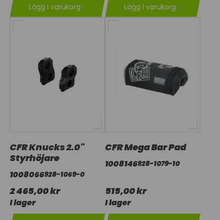
Lägg i varukorg
Lägg i varukorg
CFR Knucks 2.0"
CFR Mega Bar Pad
Styrhöjare
1008146
928-1079-10
1008066
928-1069-0
2 465,00 kr
515,00 kr
I lager
I lager