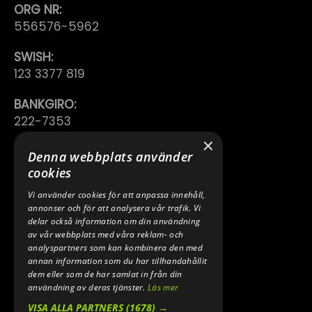
ORG NR:
556576-5962
SWISH:
123 3377 819
BANKGIRO:
222-7353
×
TELEFON:
Denna webbplats använder
0640 200 50
cookies
Vi använder cookies för att anpassa innehåll,
E-POST:
annonser och för att analysera vår trafik. Vi
INFO@SPEEDSHOPEN.SE
delar också information om din användning
av vår webbplats med våra reklam- och
ÅNGRA MITT KÖP
analyspartners som kan kombinera den med
annan information som du har tillhandahållit
dem eller som de har samlat in från din
användning av deras tjänster.
Läs mer
VISA ALLA PARTNERS
(1678) →