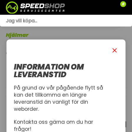
0
WEBSHOP
Hjälmar
TRÄDGÅRD
OFFROADHJÄLMAR
SLÄPVAGNAR
INFORMATION OM
RESERVDELAR
LEVERANSTID
KATEGORIER
SNÖSKOTRAR
På grund av vår pågående flytt så
kan det tillkomma en längre
ATV
leveranstid än vanligt för din
FILTER
weborder.
SPRÄNGSKISSER
Kontakta oss gärna om du har
2 produkt
VERKSTAD
frågor!