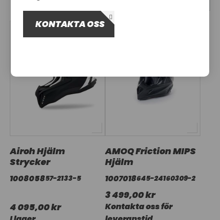
OM OSS
KONTAKTA OSS
UTHYRNING
Airoh Hjälm
AMOQ Friction MIPS
Strycker
Hjälm
1008058
1007018
57-2133-5
645-24160309-2
3 499,00 kr
4 095,00 kr
Kontakta oss för
I lager
leveranstid