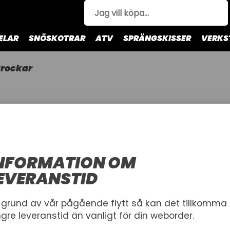
ELAR
SNÖSKOTRAR
ATV
SPRÄNGSKISSER
VERKS
rockar
NFORMATION OM
EVERANSTID
 grund av vår pågående flytt så kan det tillkomma
ngre leveranstid än vanligt för din weborder.
Hittade inga pro