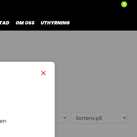
0
TAD
OM OSS
UTHYRNING
0 produkt
 en
dukter