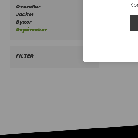
Ko
Overaller
Jackor
Byxor
Depårockar
FILTER