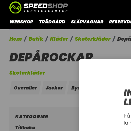
WEBSHOP
TRÄDGÅRD
SLÄPVAGNAR
RESERVD
Hem
Butik
Kläder
Skoterkläder
Depå
DEPÅROCKAR
Skoterkläder
Overaller
Jackor
Byxor
Depårockar
I
L
På
KATEGORIER
lä
Tillbaka