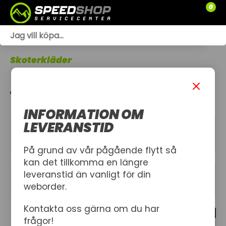
0
WEBSHOP
Skoterkläder
TRÄDGÅRD
JACKOR
SLÄPVAGNAR
INFORMATION OM
RESERVDELAR
LEVERANSTID
KATEGORIER
SNÖSKOTRAR
På grund av vår pågående flytt så
kan det tillkomma en längre
ATV
leveranstid än vanligt för din
FILTER
weborder.
SPRÄNGSKISSER
Kontakta oss gärna om du har
5 produkt
VERKSTAD
frågor!