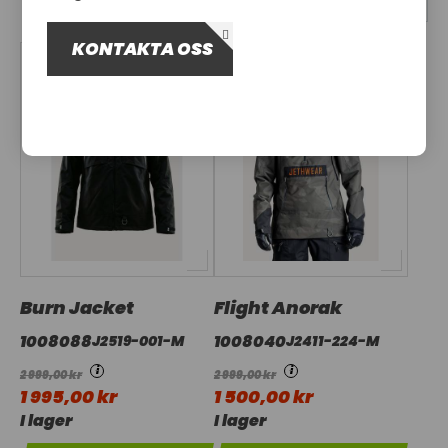
OM OSS
KONTAKTA OSS
UTHYRNING
Burn Jacket
Flight Anorak
1008088
1008040
J2519-001-M
J2411-224-M
i
i
2 999,00 kr
2 999,00 kr
1 995,00 kr
1 500,00 kr
I lager
I lager