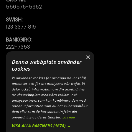
556576-5962
SWISH:
123 3377 819
BANKGIRO:
222-7353
×
TELEFON:
Denna webbplats använder
0640 200 50
cookies
Vi använder cookies för att anpassa innehåll,
E-POST:
annonser och för att analysera vår trafik. Vi
INFO@SPEEDSHOPEN.SE
delar också information om din användning
av vår webbplats med våra reklam- och
ÅNGRA MITT KÖP
analyspartners som kan kombinera den med
annan information som du har tillhandahållit
dem eller som de har samlat in från din
användning av deras tjänster.
Läs mer
VISA ALLA PARTNERS
(1678) →