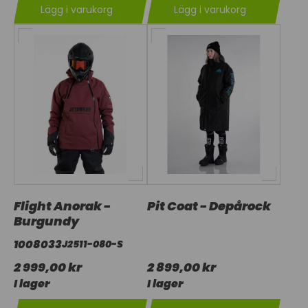
Lägg i varukorg
Lägg i varukorg
Flight Anorak -
Pit Coat - Depårock
Burgundy
1008033
J2511-080-S
2 999,00 kr
2 899,00 kr
I lager
I lager