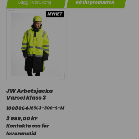
Lägg i varukorg
Gå till produkten
NYHET
JW Arbetsjacka
Varsel klass 3
1008064
J2563-300-S-M
3 999,00 kr
Kontakta oss för
leveranstid