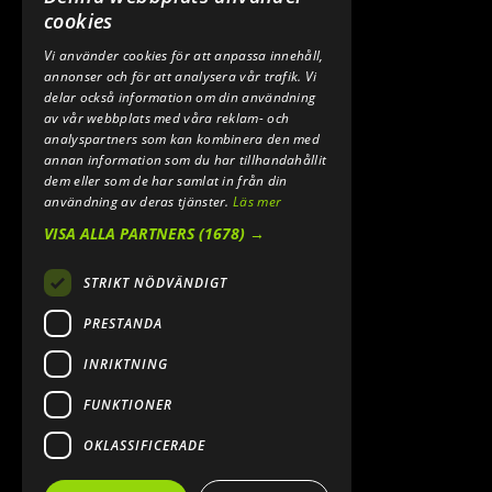
0640 200 50
cookies
Vi använder cookies för att anpassa innehåll,
E-POST:
annonser och för att analysera vår trafik. Vi
INFO@SPEEDSHOPEN.SE
delar också information om din användning
av vår webbplats med våra reklam- och
ÅNGRA MITT KÖP
analyspartners som kan kombinera den med
annan information som du har tillhandahållit
dem eller som de har samlat in från din
användning av deras tjänster.
Läs mer
VISA ALLA PARTNERS
(1678) →
STRIKT NÖDVÄNDIGT
PRESTANDA
INRIKTNING
2026. ALL RIGHTS RESERVED.
FUNKTIONER
POWERED BY EMPORI CMS
OKLASSIFICERADE