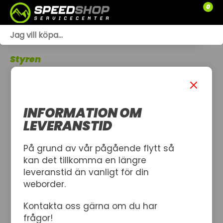
0
WEBSHOP
Styren
TRÄDGÅRD
SLÄPVAGNAR
INFORMATION OM
RESERVDELAR
LEVERANSTID
SNÖSKOTRAR
På grund av vår pågående flytt så
kan det tillkomma en längre
ATV
leveranstid än vanligt för din
weborder.
SPRÄNGSKISSER
Kontakta oss gärna om du har
VERKSTAD
frågor!