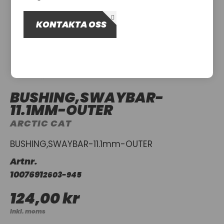
OM OSS
KONTAKTA OSS
UTHYRNING
BUSHING,SWAYBAR-
11.1MM-OUTER
ARCTIC CAT
BUSHING,SWAYBAR-11.1mm-OUTER
Artnr.
1007691
2603-945
124,00 kr
Inkl. moms