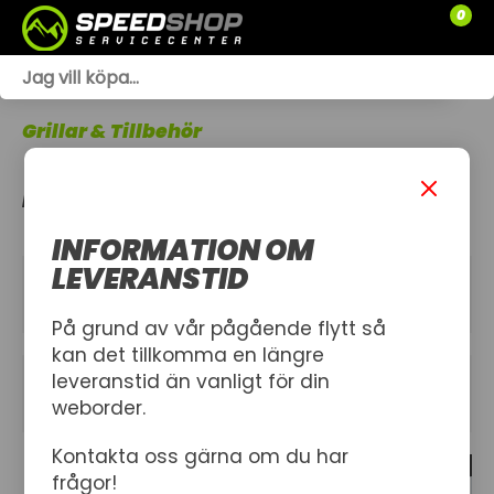
0
WEBSHOP
Grillar & Tillbehör
TRÄDGÅRD
ELDSTÄDER
SLÄPVAGNAR
INFORMATION OM
RESERVDELAR
LEVERANSTID
KATEGORIER
SNÖSKOTRAR
På grund av vår pågående flytt så
kan det tillkomma en längre
ATV
leveranstid än vanligt för din
FILTER
weborder.
SPRÄNGSKISSER
Kontakta oss gärna om du har
5 produkt
VERKSTAD
frågor!