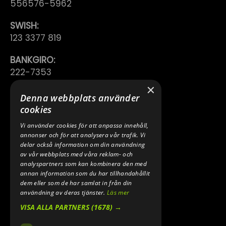
556576-5962
SWISH:
123 3377 819
BANKGIRO:
222-7353
×
TELEFON:
Denna webbplats använder
0640 200 50
cookies
Vi använder cookies för att anpassa innehåll,
E-POST:
annonser och för att analysera vår trafik. Vi
INFO@SPEEDSHOPEN.SE
delar också information om din användning
av vår webbplats med våra reklam- och
ÅNGRA MITT KÖP
analyspartners som kan kombinera den med
annan information som du har tillhandahållit
dem eller som de har samlat in från din
användning av deras tjänster.
Läs mer
VISA ALLA PARTNERS
(1678) →