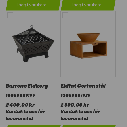
Lägg i varukorg
Lägg i varukorg
Barrone Eldkorg
Eldfat Cortenstål
1006958
1006956
6185
3625
2 490,00 kr
2 990,00 kr
Kontakta oss för
Kontakta oss för
leveranstid
leveranstid