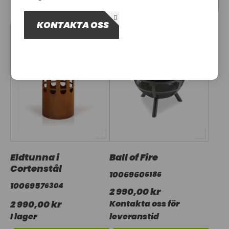
OM OSS
KONTAKTA OSS
UTHYRNING
Eldtunna i
Ball of Fire
Cortenstål
1006960
6186
1006957
6304
2 990,00 kr
2 990,00 kr
Kontakta oss för
I lager
leveranstid