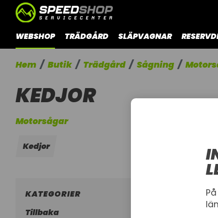
WEBSHOP
TRÄDGÅRD
SLÄPVAGNAR
RESERVD
Hem
Butik
Trädgård
Sågning
Motors
KEDJOR
Motorsågar
Kedjor
I
L
På
KATEGORIER
lä
Tillbaka