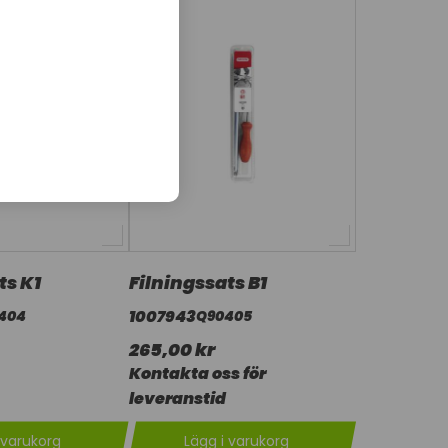
ts K1
Filningssats B1
1007943
404
Q90405
265,00 kr
Kontakta oss för
leveranstid
 varukorg
Lägg i varukorg