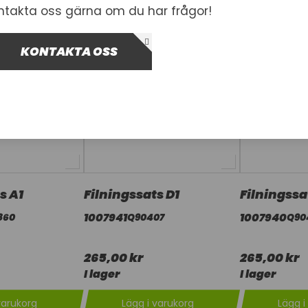
ntakta oss gärna om du har frågor!
KONTAKTA OSS
s A1
Filningssats D1
Filningssa
1007941
1007940
860
Q90407
Q90
265,00 kr
265,00 kr
I lager
I lager
varukorg
Lägg i varukorg
Lägg i