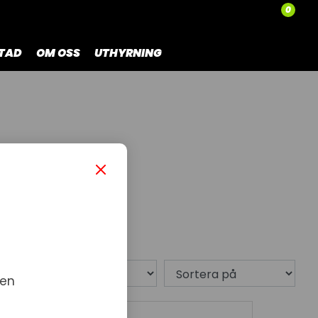
0
TAD
OM OSS
UTHYRNING
4 produkt
 en