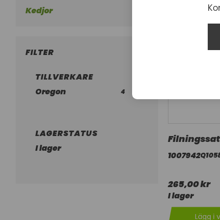
Ko
Kedjor
FILTER
TILLVERKARE
Oregon
4
LAGERSTATUS
Filningssat
I lager
1007942
Q105
265,00 kr
I lager
Lägg i 