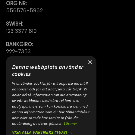
ORG NR:
556576-5962
SWISH:
123 3377 819
BANKGIRO:
222-7353
×
TELEFON:
Denna webbplats använder
0640 200 50
cookies
Vi använder cookies för att anpassa innehåll,
E-POST:
annonser och för att analysera vår trafik. Vi
INFO@SPEEDSHOPEN.SE
delar också information om din användning
av vår webbplats med våra reklam- och
ÅNGRA MITT KÖP
analyspartners som kan kombinera den med
annan information som du har tillhandahållit
dem eller som de har samlat in från din
användning av deras tjänster.
Läs mer
VISA ALLA PARTNERS
(1678) →