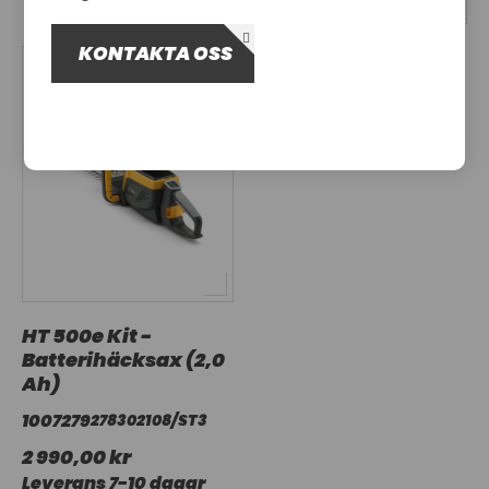
OM OSS
KONTAKTA OSS
UTHYRNING
HT 500e Kit -
Batterihäcksax (2,0
Ah)
1007279
278302108/ST3
2 990,00 kr
Leverans 7-10 dagar