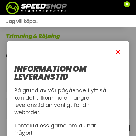
0
WEBSHOP
Trimning & Röjning
TRÄDGÅRD
HÄCKSAXAR
SLÄPVAGNAR
INFORMATION OM
RESERVDELAR
LEVERANSTID
KATEGORIER
SNÖSKOTRAR
På grund av vår pågående flytt så
kan det tillkomma en längre
ATV
leveranstid än vanligt för din
FILTER
weborder.
SPRÄNGSKISSER
Kontakta oss gärna om du har
1 produkt
VERKSTAD
frågor!