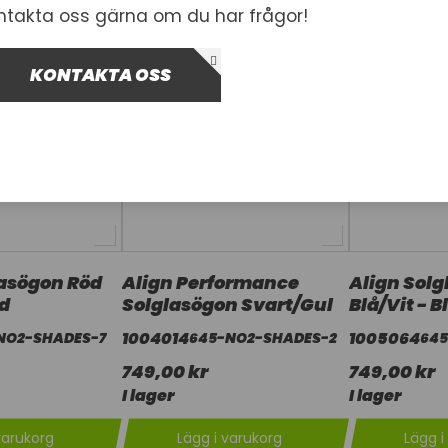
ntakta oss gärna om du har frågor!
KONTAKTA OSS
lasögon Röd
Align Performance
Align Sol
öd
Solglasögon Svart/Gul
Blå/Vit - B
1004014
1005064
NO2-SHADES-7
645-NO2-SHADES-2
645
749,00 kr
749,00 kr
I lager
I lager
varukorg
Lägg i varukorg
Lägg i