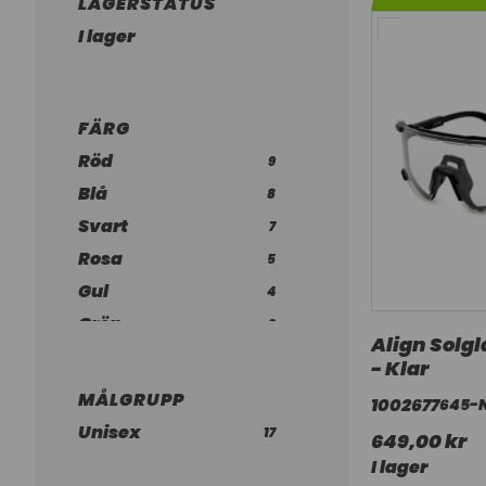
LAGERSTATUS
I lager
FÄRG
Röd
9
Blå
8
Svart
7
Rosa
5
Gul
4
Grön
2
Align Solg
Lila
2
- Klar
Brun
1
MÅLGRUPP
1002677
645-
Ljusblå
1
Unisex
17
649,00 kr
I lager