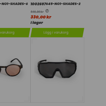
1002697
-NO1-SHADES-6
645-NO1-SHADES-2
i
549,00 kr
330,00 kr
I lager
 varukorg
Lägg i varukorg