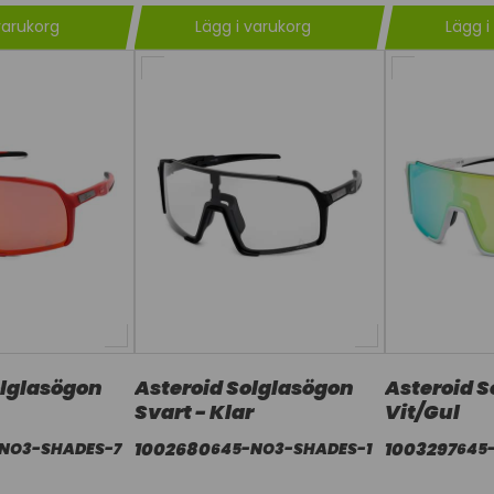
varukorg
Lägg i varukorg
Lägg i
olglasögon
Asteroid Solglasögon
Asteroid 
Svart - Klar
Vit/Gul
1002680
1003297
NO3-SHADES-7
645-NO3-SHADES-1
645