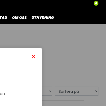
0
TAD
OM OSS
UTHYRNING
2 produkt
 en