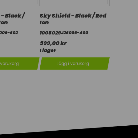
- Black /
Sky Shield - Black / Red
Ion
Ion
1008029
006-602
J26006-400
599,00 kr
I lager
 varukorg
Lägg i varukorg