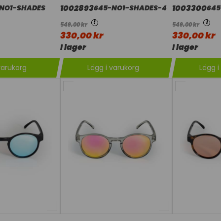
1002893
1003300
NO1-SHADES
645-NO1-SHADES-4
645
i
i
549,00 kr
549,00 kr
330,00 kr
330,00 kr
I lager
I lager
varukorg
Lägg i varukorg
Lägg i