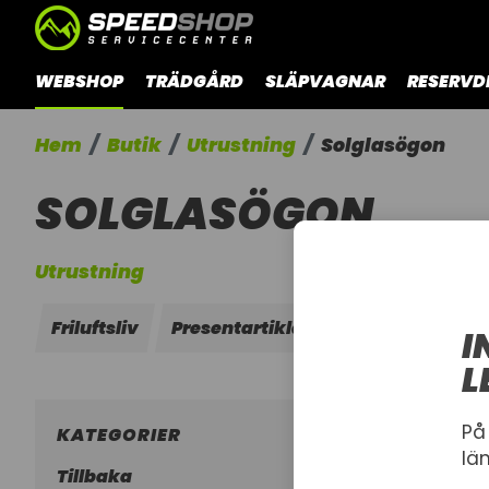
WEBSHOP
TRÄDGÅRD
SLÄPVAGNAR
RESERVD
Hem
Butik
Utrustning
Solglasögon
SOLGLASÖGON
Utrustning
Friluftsliv
Presentartiklar
Hjälmar
Gog
I
L
På
KATEGORIER
lä
Tillbaka