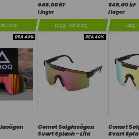
649,00 kr
649,00 kr
I lager
I lager
varukorg
Lägg i varukorg
Lägg i
REA 40%
REA 40%
glasögon
Comet Solglasögon
Comet Sol
Svart Splash - Lila
Svart Spl