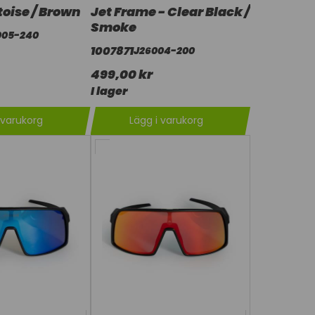
toise / Brown
Jet Frame - Clear Black /
Smoke
005-240
1007871
J26004-200
499,00 kr
I lager
 varukorg
Lägg i varukorg