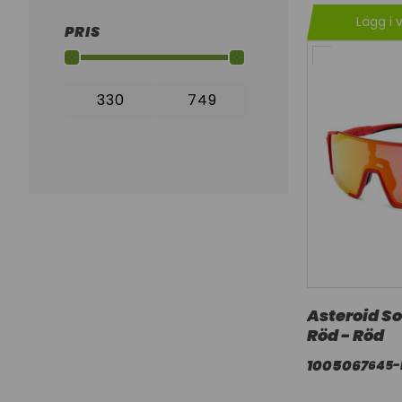
Lägg i 
PRIS
Asteroid S
Röd - Röd
1005067
645-