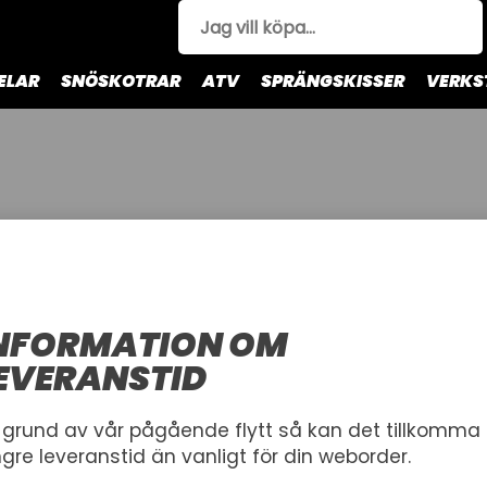
ELAR
SNÖSKOTRAR
ATV
SPRÄNGSKISSER
VERKS
gles
Solglasögon
Skydd
Skor
NFORMATION OM
EVERANSTID
4
 grund av vår pågående flytt så kan det tillkomma
ngre leveranstid än vanligt för din weborder.