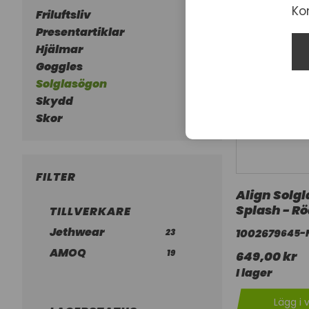
Ko
Friluftsliv
Presentartiklar
Hjälmar
Goggles
Solglasögon
Skydd
Skor
FILTER
Align Solg
Splash - R
TILLVERKARE
Jethwear
1002679
23
645-
AMOQ
19
649,00 kr
I lager
Lägg i 