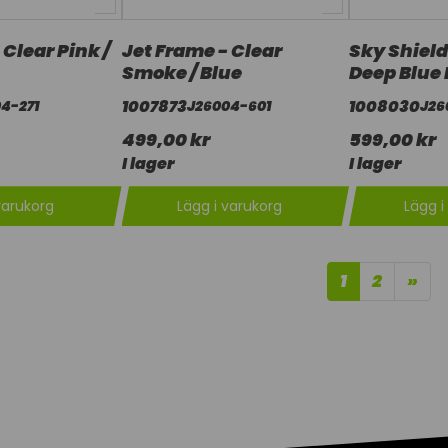
 Clear Pink /
Jet Frame - Clear
Sky Shield 
Smoke / Blue
Deep Blue 
1007873
1008030
4-271
J26004-601
J26
499,00 kr
599,00 kr
I lager
I lager
varukorg
Lägg i varukorg
Lägg i
1
2
»