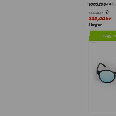
1003298
645-
i
549,00 kr
330,00 kr
I lager
Lägg i 