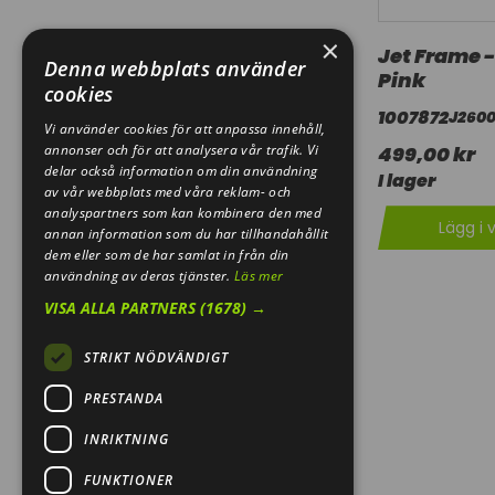
×
Jet Frame -
Denna webbplats använder
Pink
cookies
1007872
J2600
Vi använder cookies för att anpassa innehåll,
annonser och för att analysera vår trafik. Vi
499,00 kr
delar också information om din användning
I lager
av vår webbplats med våra reklam- och
analyspartners som kan kombinera den med
Lägg i 
annan information som du har tillhandahållit
dem eller som de har samlat in från din
användning av deras tjänster.
Läs mer
VISA ALLA PARTNERS
(1678) →
STRIKT NÖDVÄNDIGT
PRESTANDA
INRIKTNING
FUNKTIONER