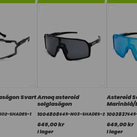
lasögon Svart
Amoq asteroid
Asteroid 
solglasögon
Marinblå/
1004808
1003837
NO2-SHADES-1
645-NO3-SHADES-2
645
649,00 kr
649,00 kr
I lager
I lager