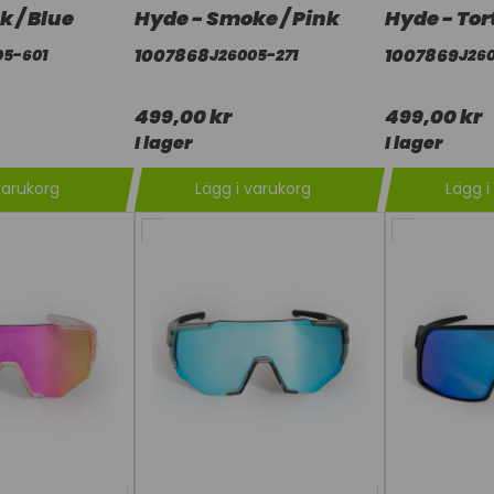
k / Blue
Hyde - Smoke / Pink
Hyde - Tor
1007868
1007869
05-601
J26005-271
J26
499,00 kr
499,00 kr
I lager
I lager
varukorg
Lägg i varukorg
Lägg i