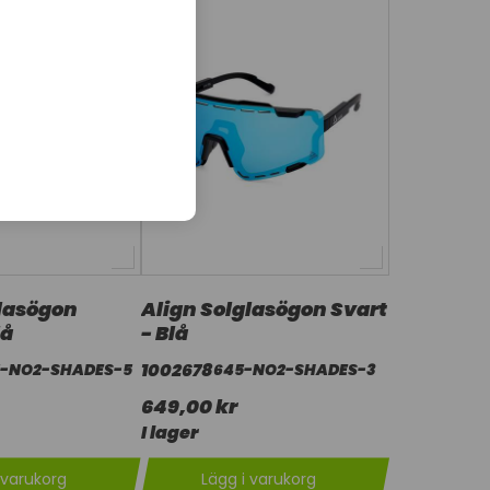
glasögon
Align Solglasögon Svart
lå
- Blå
1002678
-NO2-SHADES-5
645-NO2-SHADES-3
649,00 kr
I lager
 varukorg
Lägg i varukorg