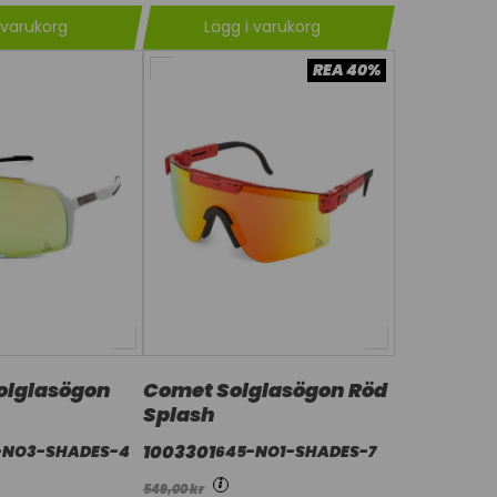
 varukorg
Lägg i varukorg
REA 40%
Solglasögon
Comet Solglasögon Röd
Splash
1003301
-NO3-SHADES-4
645-NO1-SHADES-7
i
549,00 kr