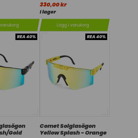
330,00 kr
I lager
 varukorg
Lägg i varukorg
REA 40%
REA 40%
glasögon
Comet Solglasögon
ash/Gold
Yellow Splash - Orange