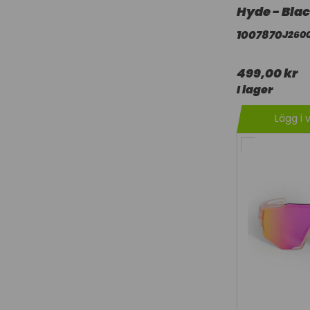
Hyde - Blac
1007870
J260
499,00 kr
I lager
Lägg i 