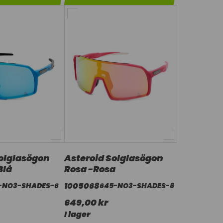
Solglasögon
Asteroid Solglasögon
Blå
Rosa -Rosa
1005068
-NO3-SHADES-6
645-NO3-SHADES-8
649,00 kr
I lager