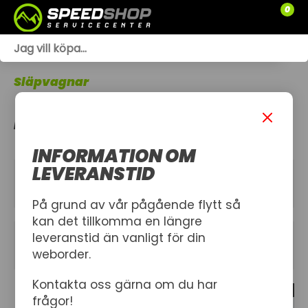
0
WEBSHOP
Släpvagnar
TRÄDGÅRD
FÖRHÖJNINGSKIT
SLÄPVAGNAR
INFORMATION OM
RESERVDELAR
LEVERANSTID
KATEGORIER
SNÖSKOTRAR
På grund av vår pågående flytt så
kan det tillkomma en längre
ATV
leveranstid än vanligt för din
FILTER
weborder.
SPRÄNGSKISSER
Kontakta oss gärna om du har
0 produkt
VERKSTAD
frågor!