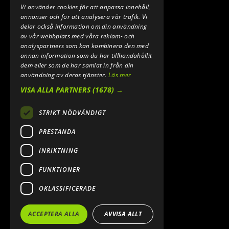
Vi använder cookies för att anpassa innehåll,
E-POST:
annonser och för att analysera vår trafik. Vi
INFO@SPEEDSHOPEN.SE
delar också information om din användning
av vår webbplats med våra reklam- och
ÅNGRA MITT KÖP
analyspartners som kan kombinera den med
annan information som du har tillhandahållit
dem eller som de har samlat in från din
användning av deras tjänster.
Läs mer
VISA ALLA PARTNERS
(1678) →
STRIKT NÖDVÄNDIGT
PRESTANDA
INRIKTNING
2026. ALL RIGHTS RESERVED.
FUNKTIONER
POWERED BY EMPORI CMS
OKLASSIFICERADE
ACCEPTERA ALLA
AVVISA ALLT