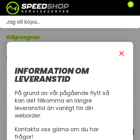
0
WEBSHOP
Släpvagnar
TRÄDGÅRD
KÅPOR & KAPELL
SLÄPVAGNAR
INFORMATION OM
RESERVDELAR
LEVERANSTID
KATEGORIER
SNÖSKOTRAR
På grund av vår pågående flytt så
kan det tillkomma en längre
ATV
leveranstid än vanligt för din
FILTER
weborder.
SPRÄNGSKISSER
Kontakta oss gärna om du har
1 produkt
VERKSTAD
frågor!