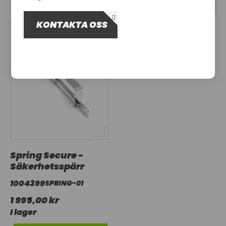
OM OSS
KONTAKTA OSS
UTHYRNING
Spring Secure -
Säkerhetsspärr
1004399
SPRING-01
1 995,00 kr
I lager