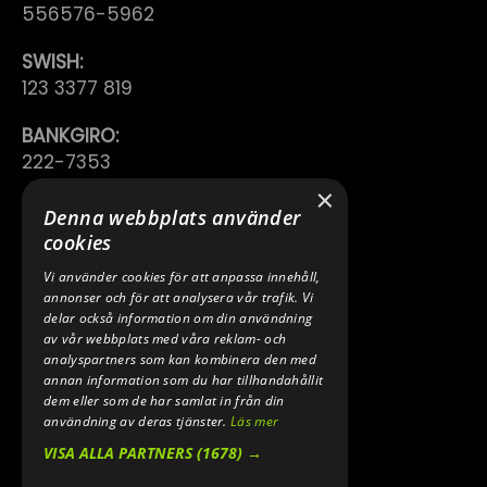
556576-5962
SWISH:
123 3377 819
BANKGIRO:
222-7353
×
TELEFON:
Denna webbplats använder
0640 200 50
cookies
Vi använder cookies för att anpassa innehåll,
E-POST:
annonser och för att analysera vår trafik. Vi
INFO@SPEEDSHOPEN.SE
delar också information om din användning
av vår webbplats med våra reklam- och
ÅNGRA MITT KÖP
analyspartners som kan kombinera den med
annan information som du har tillhandahållit
dem eller som de har samlat in från din
användning av deras tjänster.
Läs mer
VISA ALLA PARTNERS
(1678) →