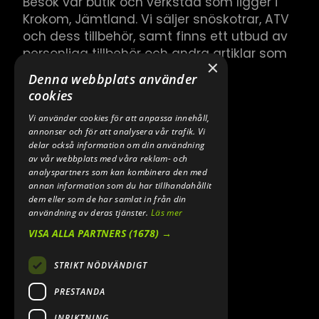
Besök vår butik och verkstad som ligger i
Krokom, Jämtland. Vi säljer snöskotrar, ATV
och dess tillbehör, samt finns ett utbud av
personliga tillbehör och andra artiklar som
×
hör till.
Denna webbplats använder
cookies
Vi använder cookies för att anpassa innehåll,
annonser och för att analysera vår trafik. Vi
delar också information om din användning
av vår webbplats med våra reklam- och
analyspartners som kan kombinera den med
annan information som du har tillhandahållit
dem eller som de har samlat in från din
användning av deras tjänster.
Läs mer
VISA ALLA PARTNERS
(1678) →
STRIKT NÖDVÄNDIGT
PRESTANDA
INRIKTNING