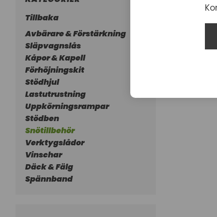
Ko
Tillbaka
Avbärare & Förstärkning
Släpvagnslås
Kåpor & Kapell
Förhöjningskit
Stödhjul
Lastutrustning
Uppkörningsrampar
Stödben
Snötillbehör
Verktygslådor
Vinschar
Däck & Fälg
Spännband