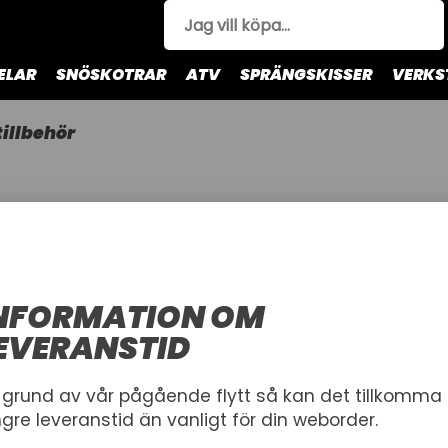
ELAR
SNÖSKOTRAR
ATV
SPRÄNGSKISSER
VERKS
illbehör
por & Kapell
Förhöjningskit
Stödhjul
Lastut
NFORMATION OM
EVERANSTID
äck & Fälg
Spännband
 grund av vår pågående flytt så kan det tillkomma
ngre leveranstid än vanligt för din weborder.