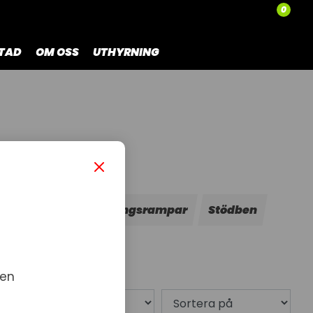
0
TAD
OM OSS
UTHYRNING
rustning
Uppkörningsrampar
Stödben
 en
0 produkt