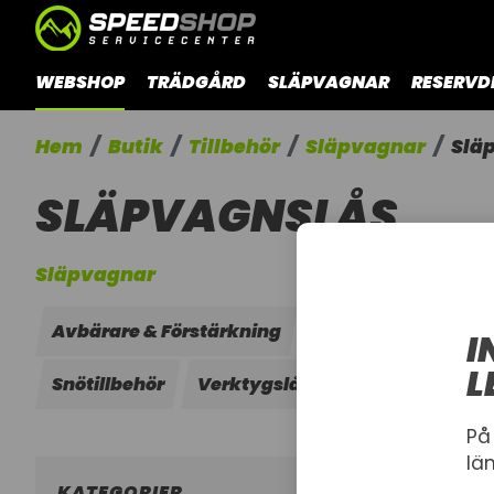
WEBSHOP
TRÄDGÅRD
SLÄPVAGNAR
RESERVD
Hem
Butik
Tillbehör
Släpvagnar
Slä
SLÄPVAGNSLÅS
Släpvagnar
Avbärare & Förstärkning
Släpvagnslås
Kå
I
L
Snötillbehör
Verktygslådor
Vinschar
D
På
lä
KATEGORIER