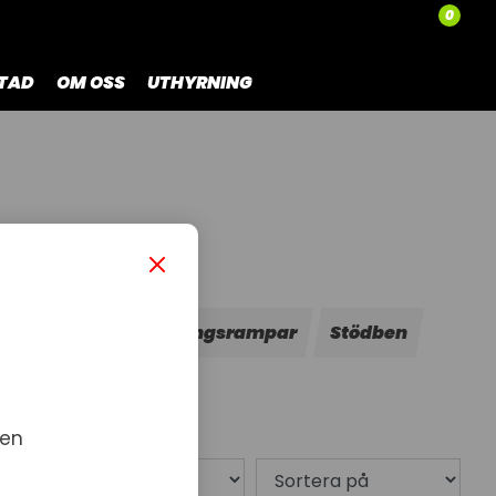
0
TAD
OM OSS
UTHYRNING
rustning
Uppkörningsrampar
Stödben
 en
1 produkt