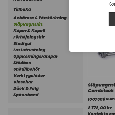
Ko
Tillbaka
Avbärare & Förstärkning
Släpvagnslås
Kåpor & Kapell
Förhöjningskit
Stödhjul
Lastutrustning
Uppkörningsrampar
Stödben
Snötillbehör
Verktygslådor
Vinschar
Släpvagns
Däck & Fälg
Combilock
Spännband
1007508
1042
2 772,00 kr
Kontakta oss