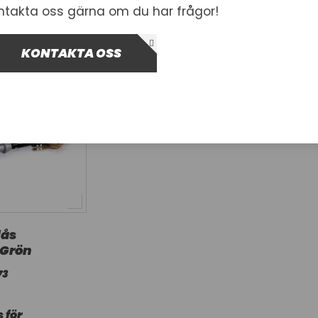
ntakta oss gärna om du har frågor!
KONTAKTA OSS
lås
 Grön
73
 för