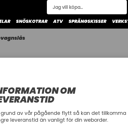
ELAR
SNÖSKOTRAR
ATV
SPRÄNGSKISSER
VERKS
pvagnslås
por & Kapell
Förhöjningskit
Stödhjul
Lastut
NFORMATION OM
EVERANSTID
äck & Fälg
Spännband
 grund av vår pågående flytt så kan det tillkomma
ngre leveranstid än vanligt för din weborder.